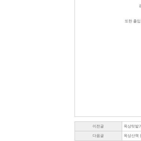
또한 출입
이전글
옥상텃밭
다음글
옥상산책 