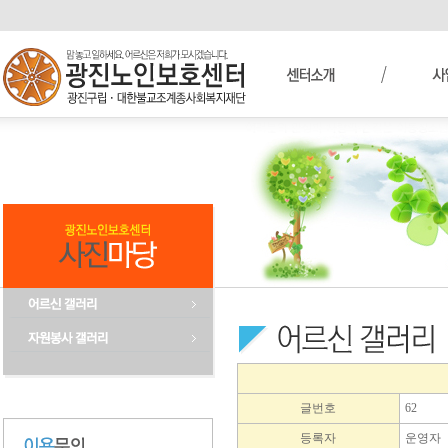
글번호
62
등록자
운영자