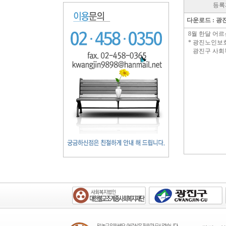
등록
다운로드 :
광
8월 한달 어
* 광진노인보
광진구 사회