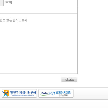
405명
받고 있는 급식소로써