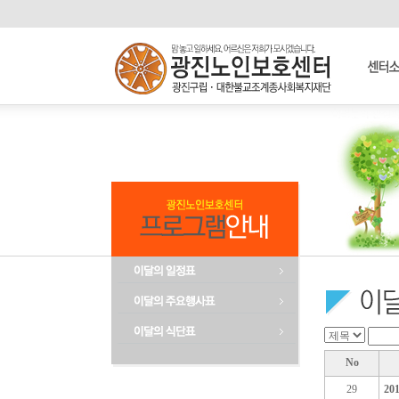
No
29
2