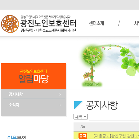
No
[채용공고]광진구립 광진